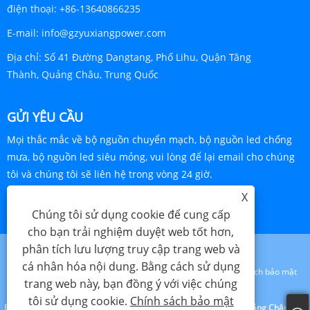
điện thoại:
+86-13640866235
E-mail:
info@gzyuxiangpower.com
Địa chỉ:
Số 41 Đường Dangtang, Phố Lihu, Quận Tăng
Thành, Quảng Châu, Trung Quốc
GỬI YÊU CẦU
Mọi thắc mắc về bộ nguồn chuyển mạch, bộ nguồn led chống
mưa, bộ nguồn led siêu mỏng, vui lòng để lại email cho chúng
tôi và chúng tôi sẽ liên hệ trong vòng 24 giờ.
X
YÊU CẦU NGAY BÂY GIỜ
Chúng tôi sử dụng cookie để cung cấp
cho bạn trải nghiệm duyệt web tốt hơn,
phân tích lưu lượng truy cập trang web và
cá nhân hóa nội dung. Bằng cách sử dụng
Links
Sitemap
RSS
XML
Chính sách bảo mật
trang web này, bạn đồng ý với việc chúng
tôi sử dụng cookie.
Chính sách bảo mật
Bản quyền © 2023 Công ty TNHH Công nghệ Điện tử Yuxiang Quảng Châu - Bộ