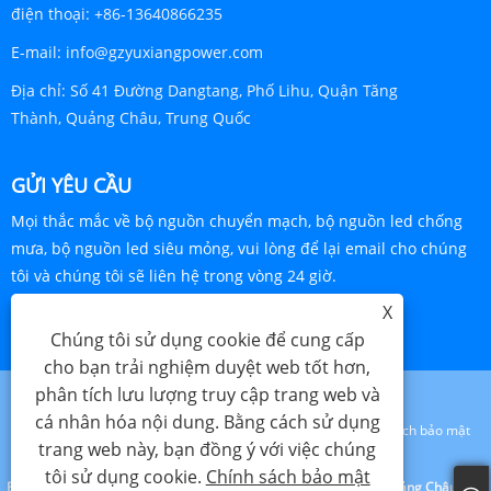
điện thoại:
+86-13640866235
E-mail:
info@gzyuxiangpower.com
Địa chỉ:
Số 41 Đường Dangtang, Phố Lihu, Quận Tăng
Thành, Quảng Châu, Trung Quốc
GỬI YÊU CẦU
Mọi thắc mắc về bộ nguồn chuyển mạch, bộ nguồn led chống
mưa, bộ nguồn led siêu mỏng, vui lòng để lại email cho chúng
tôi và chúng tôi sẽ liên hệ trong vòng 24 giờ.
X
YÊU CẦU NGAY BÂY GIỜ
Chúng tôi sử dụng cookie để cung cấp
cho bạn trải nghiệm duyệt web tốt hơn,
phân tích lưu lượng truy cập trang web và
cá nhân hóa nội dung. Bằng cách sử dụng
Links
Sitemap
RSS
XML
Chính sách bảo mật
trang web này, bạn đồng ý với việc chúng
tôi sử dụng cookie.
Chính sách bảo mật
Bản quyền © 2023 Công ty TNHH Công nghệ Điện tử Yuxiang Quảng Châu - Bộ