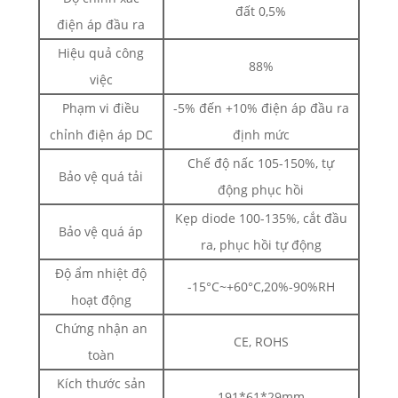
đất 0,5%
điện áp đầu ra
Hiệu quả công
88%
việc
Phạm vi điều
-5% đến +10% điện áp đầu ra
chỉnh điện áp DC
định mức
Chế độ nấc 105-150%, tự
Bảo vệ quá tải
động phục hồi
Kẹp diode 100-135%, cắt đầu
Bảo vệ quá áp
ra, phục hồi tự động
Độ ẩm nhiệt độ
-15°C~+60°C,20%-90%RH
hoạt động
Chứng nhận an
CE, ROHS
toàn
Kích thước sản
191*61*29mm