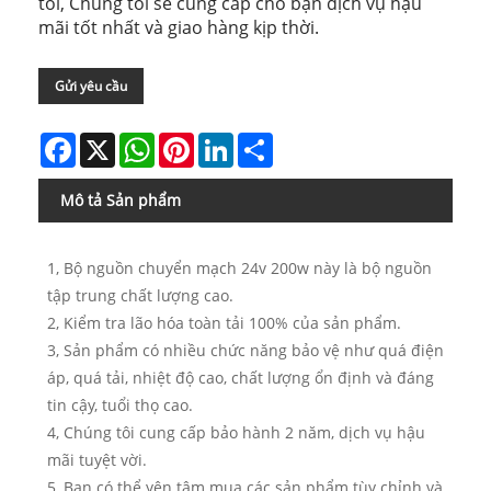
tôi, Chúng tôi sẽ cung cấp cho bạn dịch vụ hậu
mãi tốt nhất và giao hàng kịp thời.
Gửi yêu cầu
Facebook
X
WhatsApp
Pinterest
LinkedIn
Share
Mô tả Sản phẩm
1, Bộ nguồn chuyển mạch 24v 200w này là bộ nguồn
tập trung chất lượng cao.
2, Kiểm tra lão hóa toàn tải 100% của sản phẩm.
3, Sản phẩm có nhiều chức năng bảo vệ như quá điện
áp, quá tải, nhiệt độ cao, chất lượng ổn định và đáng
tin cậy, tuổi thọ cao.
4, Chúng tôi cung cấp bảo hành 2 năm, dịch vụ hậu
mãi tuyệt vời.
5, Bạn có thể yên tâm mua các sản phẩm tùy chỉnh và