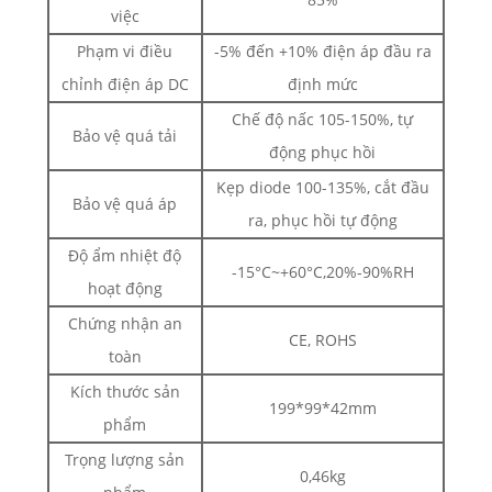
việc
Phạm vi điều
-5% đến +10% điện áp đầu ra
chỉnh điện áp DC
định mức
Chế độ nấc 105-150%, tự
Bảo vệ quá tải
động phục hồi
Kẹp diode 100-135%, cắt đầu
Bảo vệ quá áp
ra, phục hồi tự động
Độ ẩm nhiệt độ
-15°C~+60°C,20%-90%RH
hoạt động
Chứng nhận an
CE, ROHS
toàn
Kích thước sản
199*99*42mm
phẩm
Trọng lượng sản
0,46kg