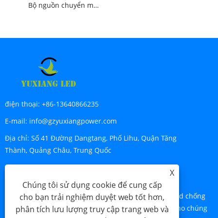
Bộ nguồn chuyển mạch công suất cao 24v 1000W
điện thoại:
+86-13640866235
E-mail:
info@gzyuxiangpower.com
Địa chỉ:
Số 41 Đường Dangtang, Phố Lihu, Quận Tăng
Thành, Quảng Châu, Trung Quốc
X
GỬI YÊU CẦU
Chúng tôi sử dụng cookie để cung cấp
Mọi thắc mắc về bộ nguồn chuyển mạch, bộ nguồn led chống
cho bạn trải nghiệm duyệt web tốt hơn,
mưa, bộ nguồn led siêu mỏng, vui lòng để lại email cho chúng
phân tích lưu lượng truy cập trang web và